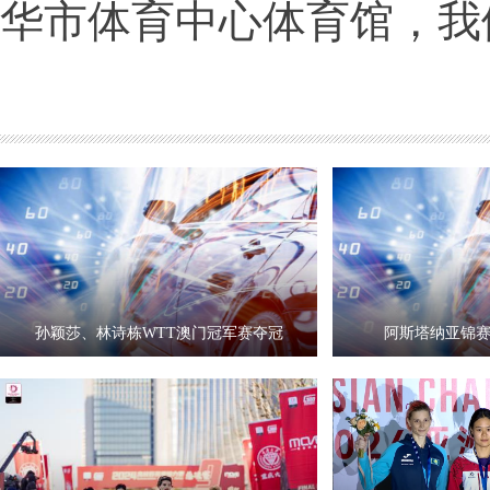
华市体育中心体育馆，我
孙颖莎、林诗栋WTT澳门冠军赛夺冠
阿斯塔纳亚锦