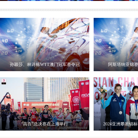
孙颖莎、林诗栋WTT澳门冠军赛夺冠
阿斯塔纳亚锦
“高百”总决赛在上海举行
2024亚洲攀岩锦